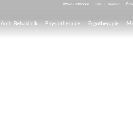
09573 / 239929-0
Jobs
Kontakt
Öffn
Amb. Rehaklinik
Physiotherapie
Ergotherapie
Me
Nachsorge
im THERAmed Bad Staffelstein