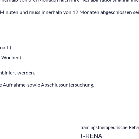
innerhalb von drei Monaten nach Ihrer Rehabilitationsmaßnahme
 Minuten und muss innerhalb von 12 Monaten abgeschlossen sei
atl.)
 8 Wochen)
mbiniert werden.
che Aufnahme-sowie Abschlussuntersuchung.
Trainingstherapeutische Reh
T-RENA