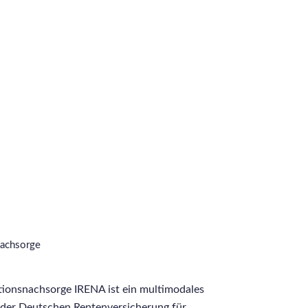
snachsorge
tationsnachsorge IRENA ist ein multimodales
er Deutschen Rentenversicherung für